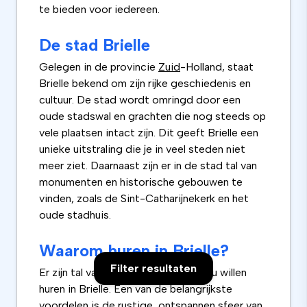
te bieden voor iedereen.
De stad Brielle
Gelegen in de provincie
Zuid
-Holland, staat
Brielle bekend om zijn rijke geschiedenis en
cultuur. De stad wordt omringd door een
oude stadswal en grachten die nog steeds op
vele plaatsen intact zijn. Dit geeft Brielle een
unieke uitstraling die je in veel steden niet
meer ziet. Daarnaast zijn er in de stad tal van
monumenten en historische gebouwen te
vinden, zoals de Sint-Catharijnekerk en het
oude stadhuis.
Waarom huren in Brielle?
Filter resultaten
Er zijn tal van redenen waarom je zou willen
huren in Brielle. Een van de belangrijkste
voordelen is de rustige, ontspannen sfeer van