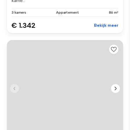
kame...
3 kamers
Appartement
86 m²
€ 1.342
Bekijk meer