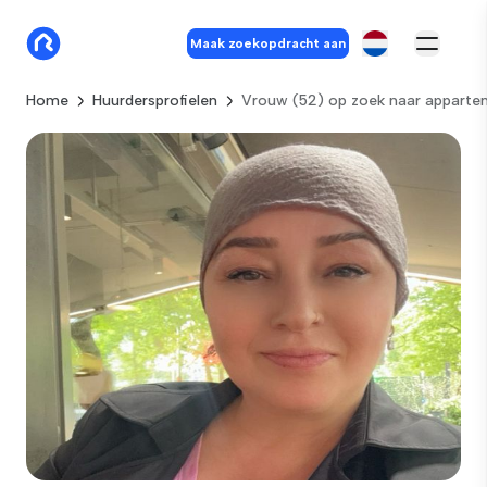
Maak zoekopdracht aan
Home
Huurdersprofielen
Vrouw (52) op zoek naar appart