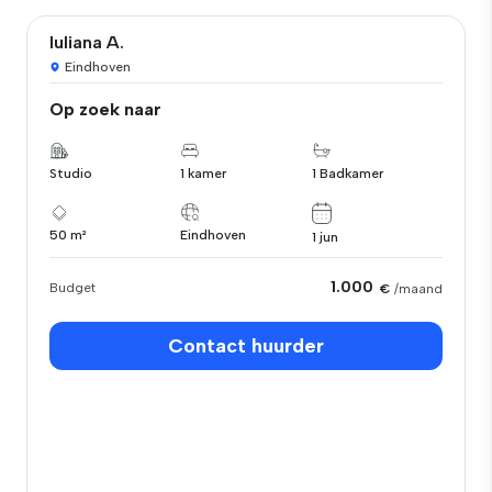
Iuliana A.
Eindhoven
Op zoek naar
Studio
1 kamer
1 Badkamer
50 m²
Eindhoven
1 jun
1.000
Budget
€
/maand
Contact huurder