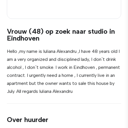
Vrouw (48) op zoek naar studio in
Eindhoven
Hello ,my name is Iuliana Alexandru ,I have 48 years old I
am a very organized and disciplined lady, I don`t drink
alcohol , I don`t smoke. I work in Eindhoven , permanent
contract. I urgently need a home , I currently live in an
apartment but the owner wants to sale this house by
July. All regards Iuliana Alexandru
Over huurder