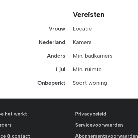
Vereisten
Vrouw
Locatie
Nederland
Kamers
Anders
Min. badkamers
1 jul
Min. ruimte
Onbeperkt
Soort woning
oe het werkt
Privacybeleid
rders
Servicevoorwaarden
ice & contact
Abonnementsvoorwaarden