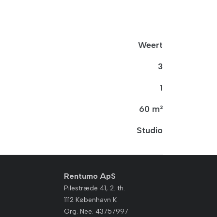
Weert
3
1
60 m²
Studio
Rentumo ApS
Pilestræde 41, 2. th.
1112 København K
Org. Nee. 43757997