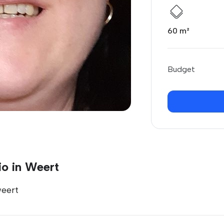
60 m²
Budget
io in Weert
weert