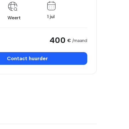
1 jul
Weert
400
€
/maand
Contact huurder