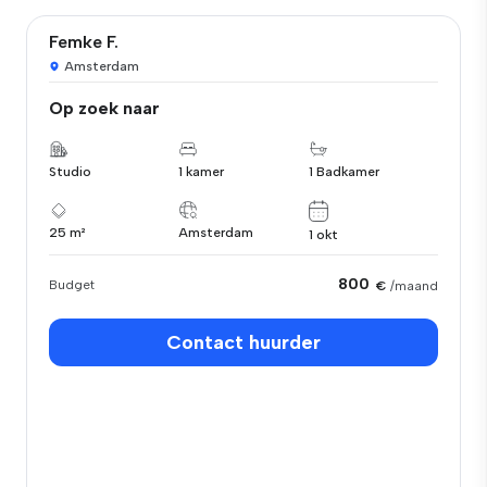
Femke F.
Amsterdam
Op zoek naar
Studio
1 kamer
1 Badkamer
25 m²
Amsterdam
1 okt
800
Budget
€
/maand
Contact huurder