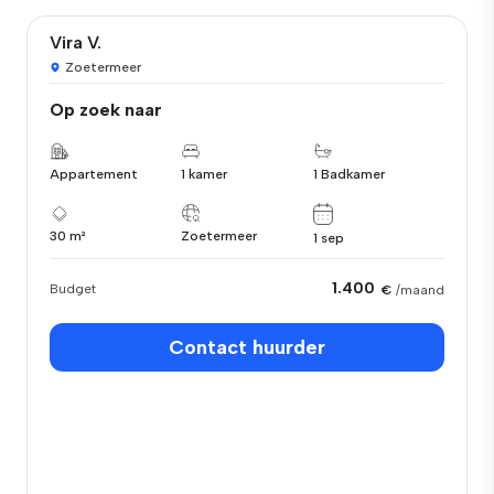
Vira V.
Zoetermeer
Op zoek naar
Appartement
1 kamer
1 Badkamer
30 m²
Zoetermeer
1 sep
1.400
Budget
€
/maand
Contact huurder