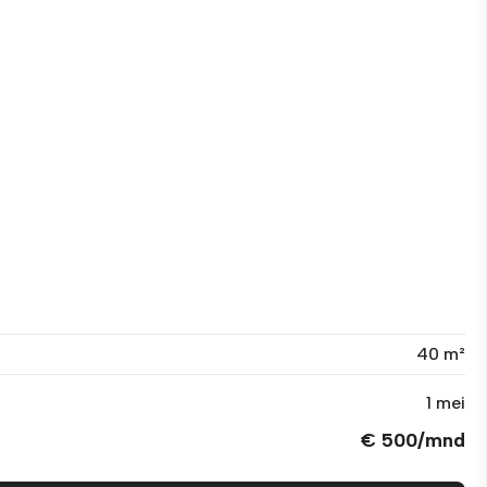
40 m²
1 mei
€ 500/mnd