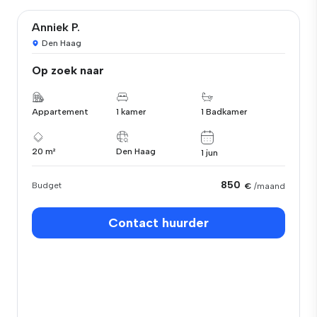
Anniek P.
Den Haag
Op zoek naar
Appartement
1 kamer
1 Badkamer
20 m²
Den Haag
1 jun
850
Budget
€
/maand
Contact huurder