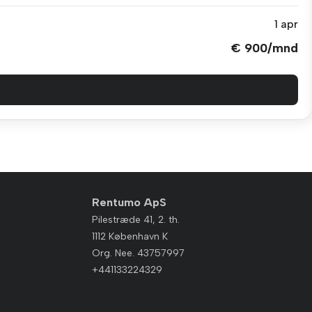
1 apr
€ 900/mnd
Rentumo ApS
Pilestræde 41, 2. th.
1112 København K
Org. Nee. 43757997
+441133224329