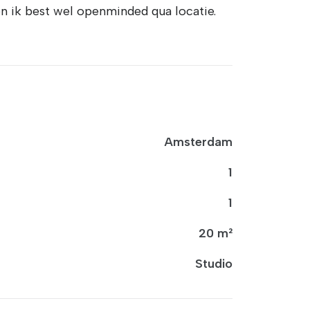
en ik best wel openminded qua locatie.
Amsterdam
1
1
20 m²
Studio