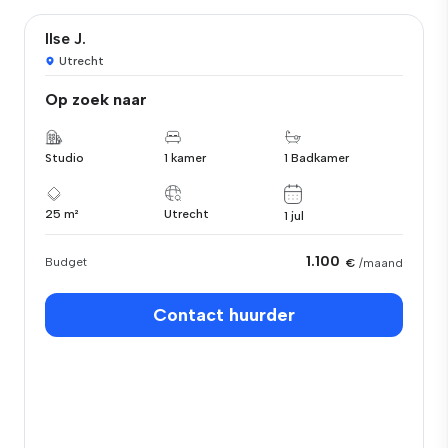
Ilse J.
Utrecht
Op zoek naar
Studio
1 kamer
1 Badkamer
25 m²
Utrecht
1 jul
1.100
Budget
€
/maand
Contact huurder