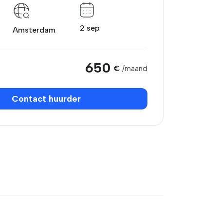
2 sep
Amsterdam
650
€
/maand
Contact huurder