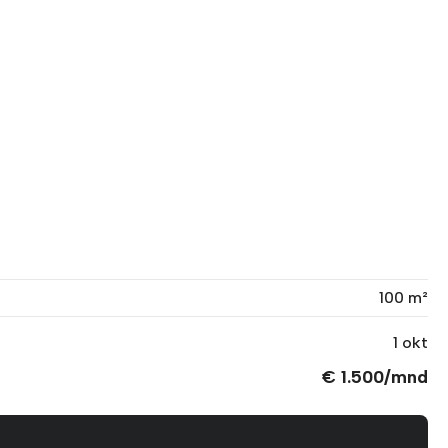
100 m²
1 okt
€ 1.500/mnd