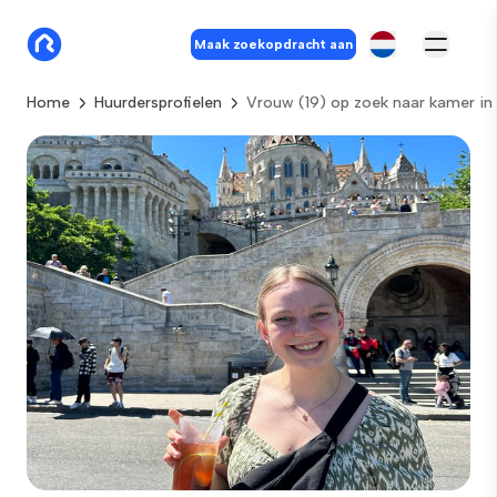
Maak zoekopdracht aan
Home
Huurdersprofielen
Vrouw (19) op zoek naar kamer i