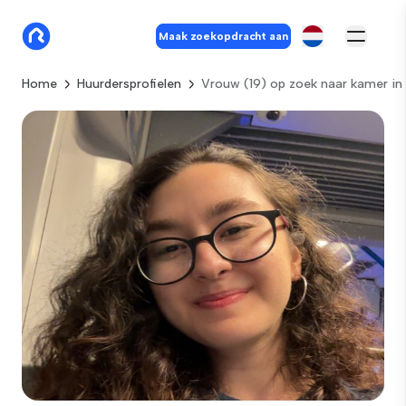
Maak zoekopdracht aan
Home
Huurdersprofielen
Vrouw (19) op zoek naar kamer i