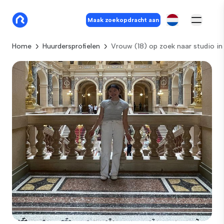
Maak zoekopdracht aan
Home
Huurdersprofielen
Vrouw (18) op zoek naar studio i