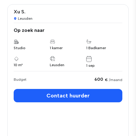
Xu S.
Leusden
Op zoek naar
Studio
1 kamer
1 Badkamer
10 m²
Leusden
1 sep
600
Budget
€
/maand
Contact huurder