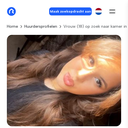
Maak zoekopdracht aan
Home
Huurdersprofielen
Vrouw (18) op zoek naar kamer i