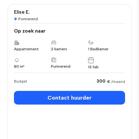
Elise E.
Purmerend
Op zoek naar
Appartement
2 kamers
1 Badkamer
80 m²
Purmerend
13 feb
300
Budget
€
/maand
Contact huurder