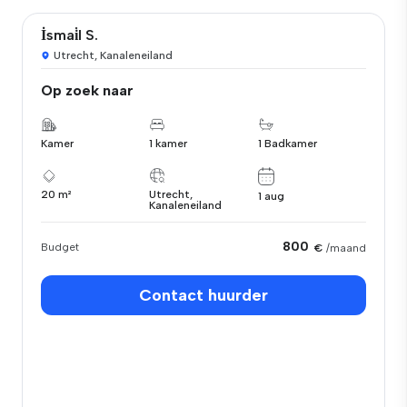
İsmai̇l S.
Utrecht, Kanaleneiland
Op zoek naar
Kamer
1 kamer
1 Badkamer
20 m²
Utrecht,
1 aug
Kanaleneiland
800
Budget
€
/maand
Contact huurder