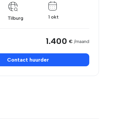
1 okt
Tilburg
1.400
€
/maand
Contact huurder