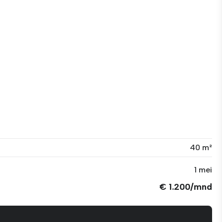
40 m²
1 mei
€ 1.200/mnd