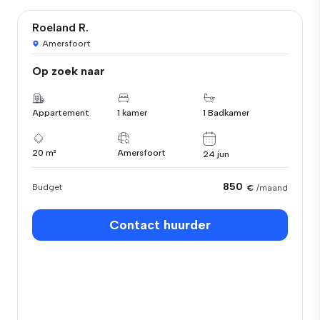
Roeland R.
Amersfoort
Op zoek naar
Appartement
1 kamer
1 Badkamer
20 m²
Amersfoort
24 jun
850
Budget
€
/maand
Contact huurder