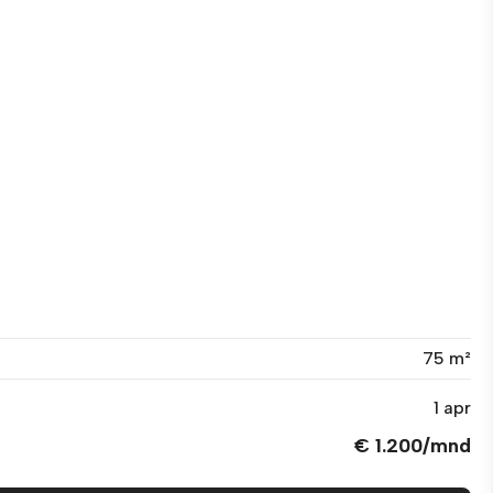
75 m²
1 apr
€ 1.200/mnd