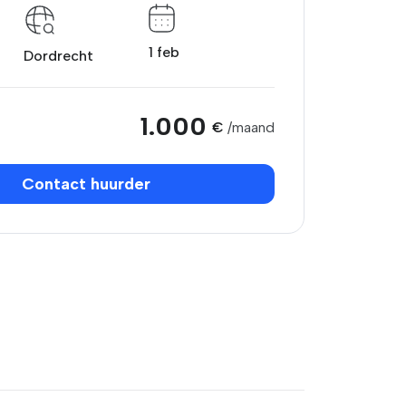
1 feb
Dordrecht
1.000
€
/maand
Contact huurder