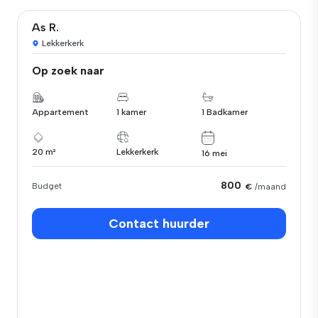
As R.
Lekkerkerk
Op zoek naar
Appartement
1 kamer
1 Badkamer
20 m²
Lekkerkerk
16 mei
800
Budget
€
/maand
Contact huurder