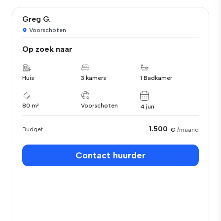
Greg G.
Voorschoten
Op zoek naar
Huis
3 kamers
1 Badkamer
80 m²
Voorschoten
4 jun
1.500
Budget
€
/maand
Contact huurder