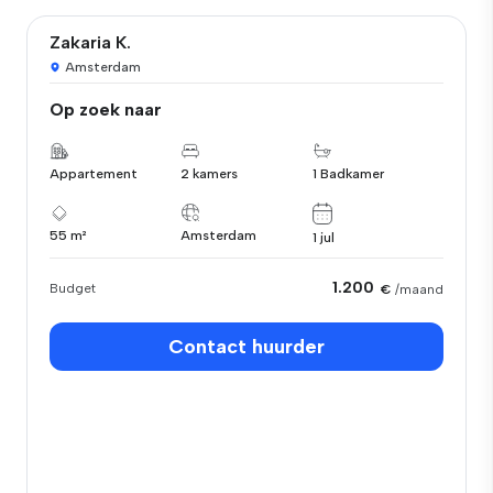
Zakaria K.
Amsterdam
Op zoek naar
Appartement
2 kamers
1 Badkamer
55 m²
Amsterdam
1 jul
1.200
Budget
€
/maand
Contact huurder