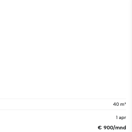
40 m²
1 apr
€ 900/mnd