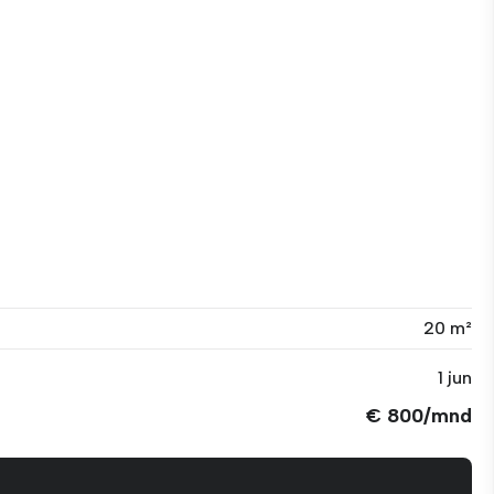
20 m²
1 jun
€ 800/mnd