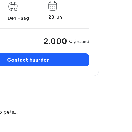
23 jun
Den Haag
2.000
€
/maand
Contact huurder
o pets….