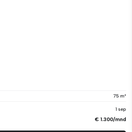
75 m²
1 sep
€ 1.300/mnd