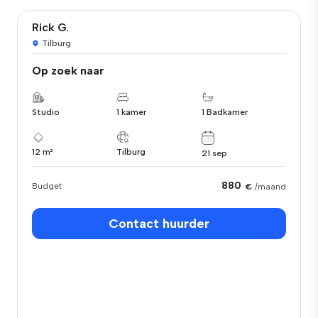
Rick G.
Tilburg
Op zoek naar
Studio
1 kamer
1 Badkamer
12 m²
Tilburg
21 sep
880
Budget
€
/maand
Contact huurder