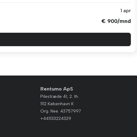
1 apr
€ 900/mnd
Rentumo ApS
Pilestræde 41, 2. th.
1112 København K
Org. Nee. 43757997
+441133224329