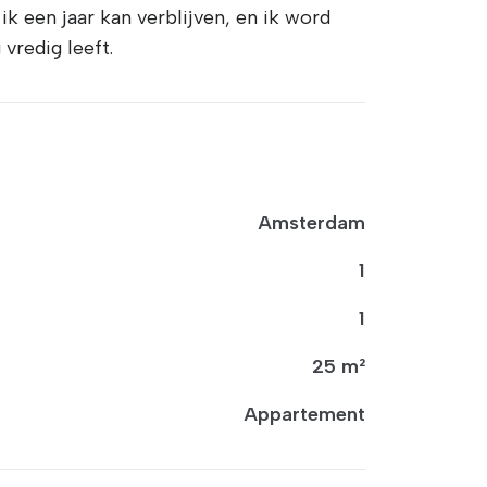
k een jaar kan verblijven, en ik word
vredig leeft.
Amsterdam
1
1
25 m²
Appartement