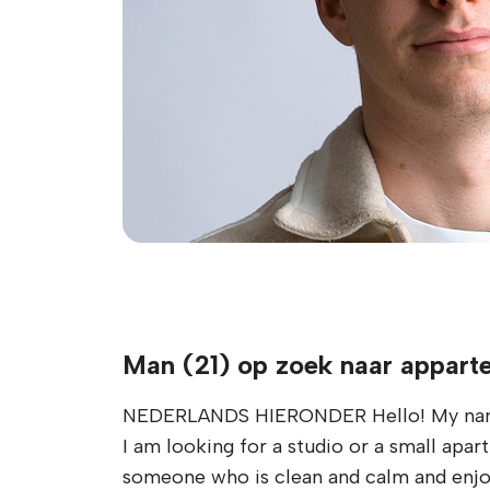
Man (21) op zoek naar appar
NEDERLANDS HIERONDER Hello! My name is
I am looking for a studio or a small apar
someone who is clean and calm and enjoys