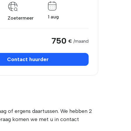
1 aug
Zoetermeer
750
€
/maand
Contact huurder
aag of ergens daartussen. We hebben 2
 Graag komen we met u in contact