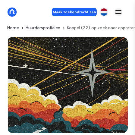
Maak zoekopdracht aan
Home
Huurdersprofielen
Koppel (32) op zoek naar apparte