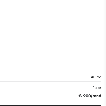
40 m²
1 apr
€ 900/mnd