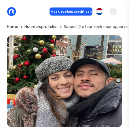
Maak zoekopdracht aan
Home
Huurdersprofielen
Koppel (26) op zoek naar appart