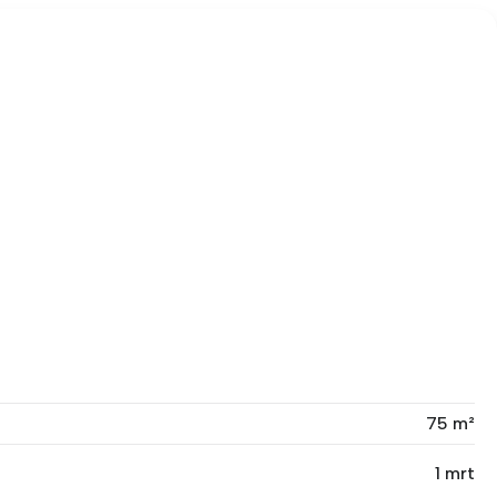
75 m²
1 mrt