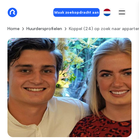
Maak zoekopdracht aan
Home
Huurdersprofielen
Koppel (24) op zoek naar apparte