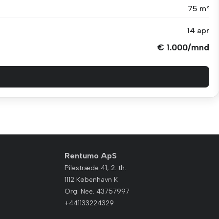
75 m²
14 apr
€ 1.000/mnd
Rentumo ApS
Pilestræde 41, 2. th.
1112 København K
Org. Nee. 43757997
+441133224329