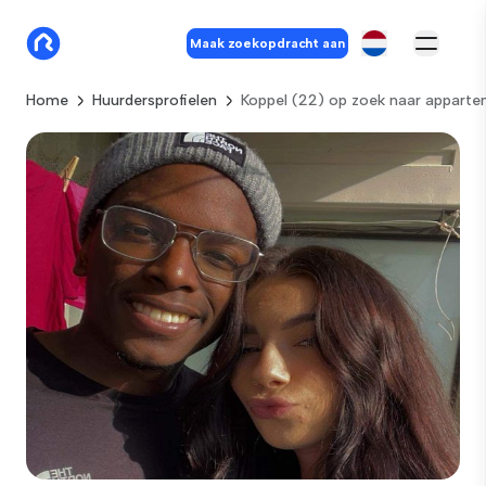
Maak zoekopdracht aan
Home
Huurdersprofielen
Koppel (22) op zoek naar appart