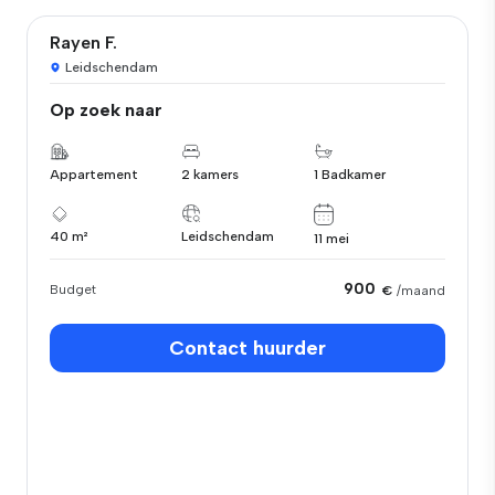
Rayen F.
Leidschendam
Op zoek naar
Appartement
2 kamers
1 Badkamer
40 m²
Leidschendam
11 mei
900
Budget
€
/maand
Contact huurder