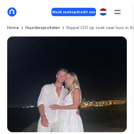
Maak zoekopdracht aan
Home
Huurdersprofielen
Koppel (21) op zoek naar huis in 