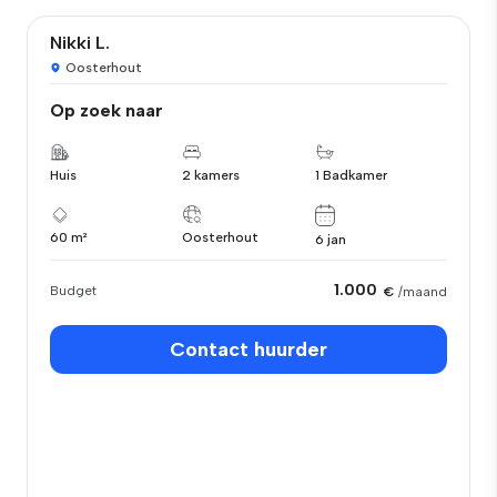
Nikki L.
Oosterhout
Op zoek naar
Huis
2 kamers
1 Badkamer
60 m²
Oosterhout
6 jan
1.000
Budget
€
/maand
Contact huurder