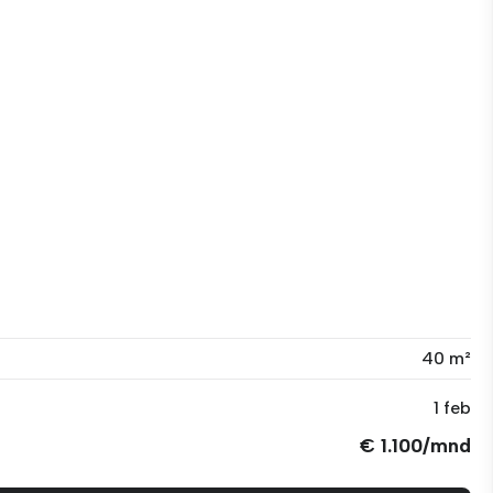
40 m²
1 feb
€ 1.100/mnd