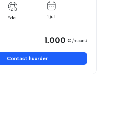
1 jul
Ede
1.000
€
/maand
Contact huurder