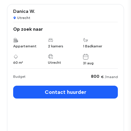
Danica W.
Utrecht
Op zoek naar
Appartement
2 kamers
1 Badkamer
60 m²
Utrecht
31 aug
800
Budget
€
/maand
Contact huurder