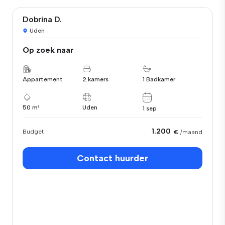
Dobrina D.
Uden
Op zoek naar
Appartement
2 kamers
1 Badkamer
50 m²
Uden
1 sep
1.200
Budget
€
/maand
Contact huurder