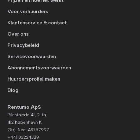
Prijzen en hoe het werkt
Voor verhuurders
Klantenservice & contact
Over ons
Privacybeleid
Servicevoorwaarden
Abonnementsvoorwaarden
Huurdersprofiel maken
Blog
Rentumo ApS
Pilestræde 41, 2. th.
1112 København K
Org. Nee. 43757997
+441133224329