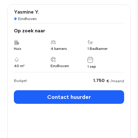
Yasmine Y.
Eindhoven
Op zoek naar
Huis
4 kamers
1 Badkamer
40 m²
Eindhoven
1 sep
1.750
Budget
€
/maand
Contact huurder