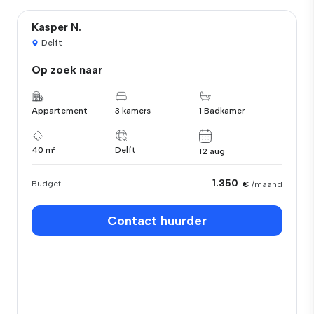
Kasper N.
Delft
Op zoek naar
Appartement
3 kamers
1 Badkamer
40 m²
Delft
12 aug
1.350
Budget
€
/maand
Contact huurder