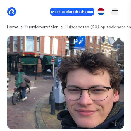
Maak zoekopdracht aan
Home
Huurdersprofielen
Huisgenoten (20) op zoek naar ap