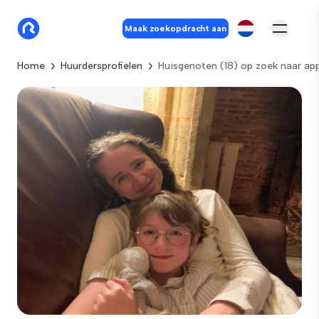
Maak zoekopdracht aan
Home
Huurdersprofielen
Huisgenoten (18) op zoek naar ap