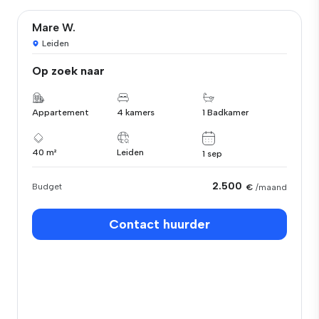
Mare W.
Leiden
Op zoek naar
Appartement
4 kamers
1 Badkamer
40 m²
Leiden
1 sep
2.500
Budget
€
/maand
Contact huurder