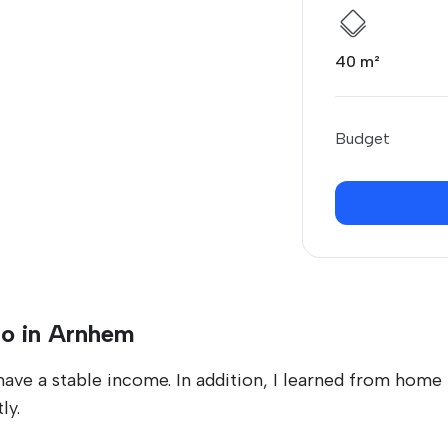
40 m²
Budget
io in Arnhem
have a stable income. In addition, I learned from home
ly.