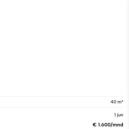
40 m²
1 jun
€ 1.600/mnd