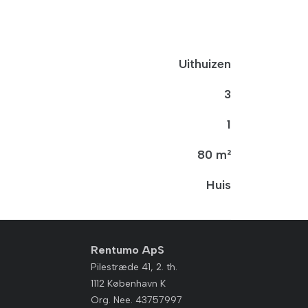
Uithuizen
3
1
80 m²
Huis
Rentumo ApS
Pilestræde 41, 2. th.
1112 København K
Org. Nee. 43757997