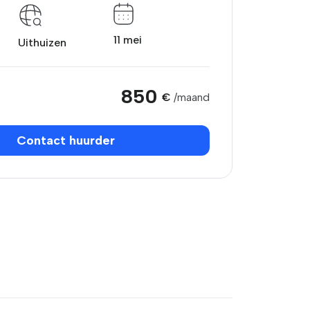
11 mei
Uithuizen
850
€
/maand
Contact huurder