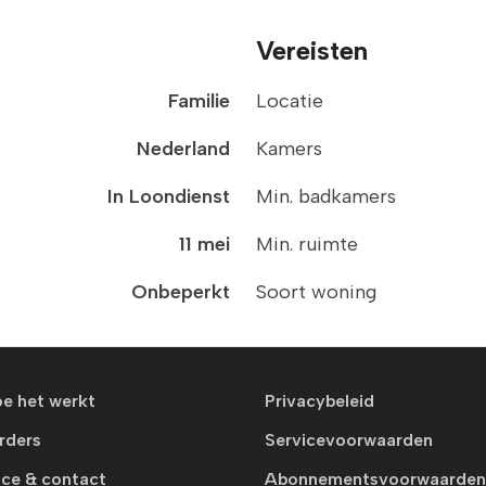
Vereisten
Familie
Locatie
Nederland
Kamers
In Loondienst
Min. badkamers
11 mei
Min. ruimte
Onbeperkt
Soort woning
oe het werkt
Privacybeleid
rders
Servicevoorwaarden
ice & contact
Abonnementsvoorwaarden