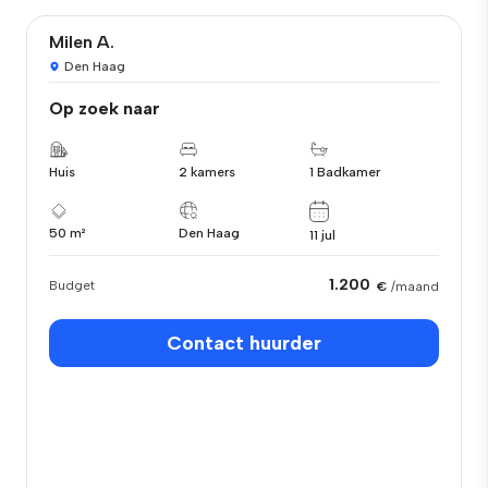
Milen A.
Den Haag
Op zoek naar
Huis
2 kamers
1 Badkamer
50 m²
Den Haag
11 jul
1.200
Budget
€
/maand
Contact huurder